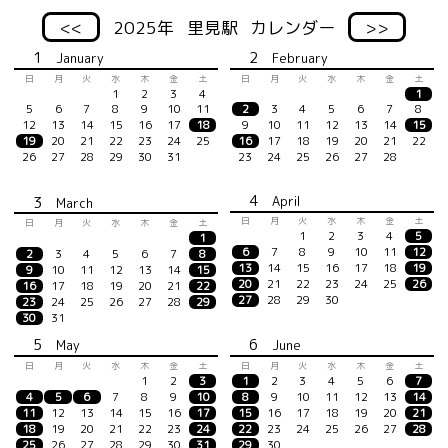
<<
2025年
里見駅
カレンダー
>>
1
2
January
February
日
月
火
水
木
金
土
日
月
火
水
木
金
土
1
2
3
4
1
5
6
7
8
9
10
11
2
3
4
5
6
7
8
12
13
14
15
16
17
18
9
10
11
12
13
14
15
19
20
21
22
23
24
25
16
17
18
19
20
21
22
26
27
28
29
30
31
23
24
25
26
27
28
4
3
April
March
日
月
火
水
木
金
土
日
月
火
水
木
金
土
1
2
3
4
5
1
6
7
8
9
10
11
12
2
3
4
5
6
7
8
13
14
15
16
17
18
19
9
10
11
12
13
14
15
20
21
22
23
24
25
26
16
17
18
19
20
21
22
27
28
29
30
23
24
25
26
27
28
29
30
31
5
6
May
June
日
月
火
水
木
金
土
日
月
火
水
木
金
土
1
2
3
1
2
3
4
5
6
7
4
5
6
7
8
9
10
8
9
10
11
12
13
14
11
12
13
14
15
16
17
15
16
17
18
19
20
21
18
19
20
21
22
23
24
22
23
24
25
26
27
28
25
26
27
28
29
30
31
29
30